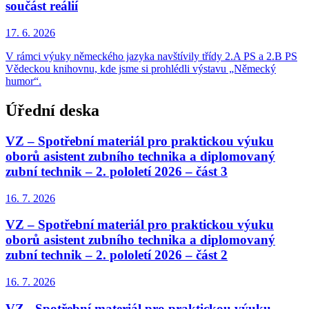
součást reálií
17. 6.
2026
V rámci výuky německého jazyka navštívily třídy 2.A PS a 2.B PS
Vědeckou knihovnu, kde jsme si prohlédli výstavu „Německý
humor“.
Úřední deska
VZ – Spotřební materiál pro praktickou výuku
oborů asistent zubního technika a diplomovaný
zubní technik – 2. pololetí 2026 – část 3
16. 7.
2026
VZ – Spotřební materiál pro praktickou výuku
oborů asistent zubního technika a diplomovaný
zubní technik – 2. pololetí 2026 – část 2
16. 7.
2026
VZ - Spotřební materiál pro praktickou výuku