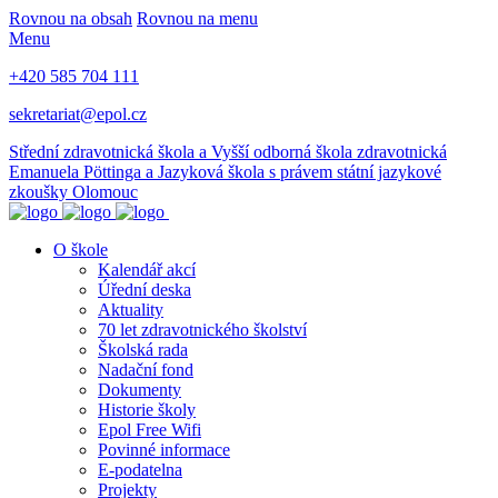
Rovnou na obsah
Rovnou na menu
Menu
+420 585 704 111
sekretariat@epol.cz
Střední zdravotnická škola a Vyšší odborná škola zdravotnická
Emanuela Pöttinga a Jazyková škola s právem státní jazykové
zkoušky Olomouc
O škole
Kalendář akcí
Úřední deska
Aktuality
70 let zdravotnického školství
Školská rada
Nadační fond
Dokumenty
Historie školy
Epol Free Wifi
Povinné informace
E-podatelna
Projekty