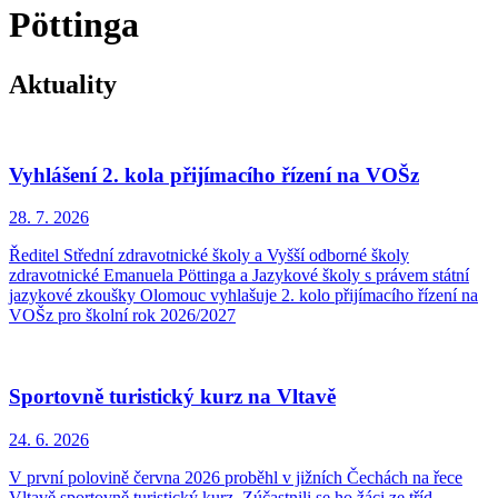
Pöttinga
Aktuality
Vyhlášení 2. kola přijímacího řízení na VOŠz
28. 7.
2026
Ředitel Střední zdravotnické školy a Vyšší odborné školy
zdravotnické Emanuela Pöttinga a Jazykové školy s právem státní
jazykové zkoušky Olomouc vyhlašuje 2. kolo přijímacího řízení na
VOŠz pro školní rok 2026/2027
Sportovně turistický kurz na Vltavě
24. 6.
2026
V první polovině června 2026 proběhl v jižních Čechách na řece
Vltavě sportovně turistický kurz. Zúčastnili se ho žáci ze tříd