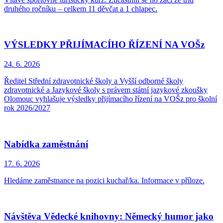
druhého ročníku – celkem 11 děvčat a 1 chlapec.
VÝSLEDKY PŘIJÍMACÍHO ŘÍZENÍ NA VOŠz
24. 6.
2026
Ředitel Střední zdravotnické školy a Vyšší odborné školy
zdravotnické a Jazykové školy s právem státní jazykové zkoušky
Olomouc vyhlašuje výsledky přijímacího řízení na VOŠz pro školní
rok 2026/2027
Nabídka zaměstnání
17. 6.
2026
Hledáme zaměstnance na pozici kuchař/ka. Informace v příloze.
Návštěva Vědecké knihovny: Německý humor jako