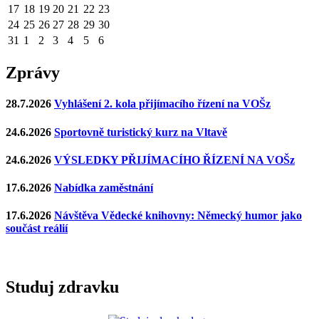
17
18
19
20
21
22
23
24
25
26
27
28
29
30
31
1
2
3
4
5
6
Zprávy
28.7.2026
Vyhlášení 2. kola přijímacího řízení na VOŠz
24.6.2026
Sportovně turistický kurz na Vltavě
24.6.2026
VÝSLEDKY PŘIJÍMACÍHO ŘÍZENÍ NA VOŠz
17.6.2026
Nabídka zaměstnání
17.6.2026
Návštěva Vědecké knihovny: Německý humor jako
součást reálií
Studuj zdravku