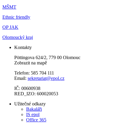
MŠMT
Ethnic friendly
OP JAK
Olomoucký kraj
Kontakty
Pöttingova 624/2, 779 00 Olomouc
Zobrazit na mapě
Telefon: 585 704 111
Email:
sekretariat@epol.cz
IČ: 00600938
RED_IZO: 600020053
Užitečné odkazy
Bakaláři
IS epol
Office 365