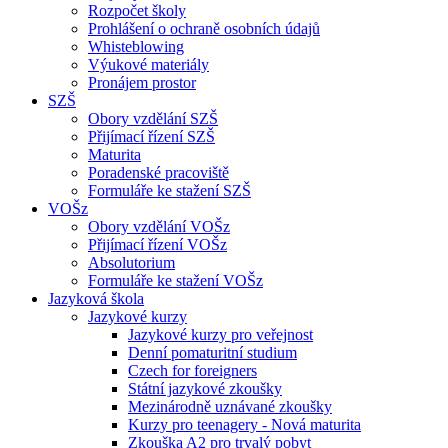
Rozpočet školy
Prohlášení o ochraně osobních údajů
Whisteblowing
Výukové materiály
Pronájem prostor
SZŠ
Obory vzdělání SZŠ
Přijímací řízení SZŠ
Maturita
Poradenské pracoviště
Formuláře ke stažení SZŠ
VOŠz
Obory vzdělání VOŠz
Přijímací řízení VOŠz
Absolutorium
Formuláře ke stažení VOŠz
Jazyková škola
Jazykové kurzy
Jazykové kurzy pro veřejnost
Denní pomaturitní studium
Czech for foreigners
Státní jazykové zkoušky
Mezinárodně uznávané zkoušky
Kurzy pro teenagery - Nová maturita
Zkouška A2 pro trvalý pobyt