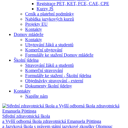
Registrace PET, KET, FCE, CAE, CPE
Kurzy JŠ
Ceník a platební podmínky
Nabídka jazykových kurzů
Projekty EU
Kontakty
Domov mládeže
Kontakty
Ubytování žáků a studentů
Komerční ubytování
Formuláře ke stažení Domov mládeže
Školní jídelna
Stravování žáků a studentů
Komerční stravování
Formuláře ke stažení - Školní jídelna
Objednávky stravování - externí
Dokumenty školní jídelny
Kontakty
Napište nám
Střední zdravotnická škola
a Vyšší odborná škola zdravotnická Emanuela Pöttinga
a Jazyková škola s právem státní jazykové zkoušky Olomouc