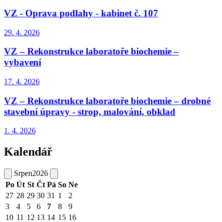
VZ - Oprava podlahy - kabinet č. 107
29. 4.
2026
VZ – Rekonstrukce laboratoře biochemie –
vybavení
17. 4.
2026
VZ – Rekonstrukce laboratoře biochemie – drobné
stavební úpravy - strop, malování, obklad
1. 4.
2026
Kalendář
Srpen
2026
Po
Út
St
Čt
Pá
So
Ne
27
28
29
30
31
1
2
3
4
5
6
7
8
9
10
11
12
13
14
15
16