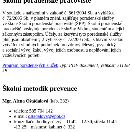
Školni poradenské pracoviště
V souladu s nařízeními v zákoně č. 561/2004 Sb. a vyhlášce
č. 72/2005 Sb. v platném znění, zajišťuje poradenské služby
ve škole Školní poradenské pracoviště (ŠPP). Školní poradenské
pracoviště poskytuje poradenské služby žákům, studentům a jejich
zákonným zástupcům. Účely, za kterými tyto poradenské služby
plní, jsou obsahem § 2 vyhlášky č. 72/2005 Sb., s hlavní zásadou
vytváření vhodných podmínek pro zdravý tělesný, psychický
a sociální vývoj žáků, vývoj jejich osobnosti a naplňování jejich
vzdělávacích potřeb.
Program poradenských služeb
Typ: PDF dokument, Velikost: 711.98
kB
Školní metodik prevence
Mgr. Alena Oštádalová
(kab. 332)
telefon: 585 704 142
e-mail:
ostadalova@epol.cz
konzultační hodiny: úterý 11:45 – 12:30; středa 11:45
-13.25; místnost: kabinet č. 332