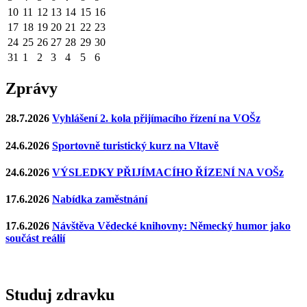
10
11
12
13
14
15
16
17
18
19
20
21
22
23
24
25
26
27
28
29
30
31
1
2
3
4
5
6
Zprávy
28.7.2026
Vyhlášení 2. kola přijímacího řízení na VOŠz
24.6.2026
Sportovně turistický kurz na Vltavě
24.6.2026
VÝSLEDKY PŘIJÍMACÍHO ŘÍZENÍ NA VOŠz
17.6.2026
Nabídka zaměstnání
17.6.2026
Návštěva Vědecké knihovny: Německý humor jako
součást reálií
Studuj zdravku