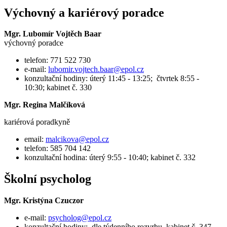
Výchovný a kariérový poradce
Mgr. Lubomír Vojtěch Baar
výchovný poradce
telefon: 771 522 730
e-mail:
lubomir.vojtech.baar@epol.cz
konzultační hodiny: úterý 11:45 - 13:25; čtvrtek 8:55 -
10:30; kabinet č. 330
Mgr. Regina Malčíková
kariérová poradkyně
email:
malcikova@epol.cz
telefon: 585 704 142
konzultační hodina: úterý 9:55 - 10:40; kabinet č. 332
Školní psycholog
Mgr. Kristýna Czuczor
e-mail:
psycholog@epol.cz
konzultační hodiny: dle týdenního rozvrhu, kabinet č. 347