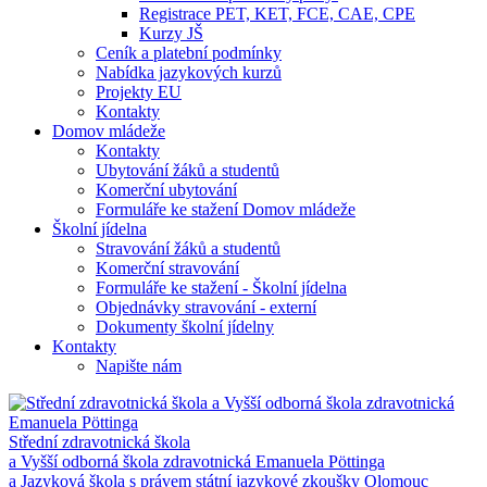
Registrace PET, KET, FCE, CAE, CPE
Kurzy JŠ
Ceník a platební podmínky
Nabídka jazykových kurzů
Projekty EU
Kontakty
Domov mládeže
Kontakty
Ubytování žáků a studentů
Komerční ubytování
Formuláře ke stažení Domov mládeže
Školní jídelna
Stravování žáků a studentů
Komerční stravování
Formuláře ke stažení - Školní jídelna
Objednávky stravování - externí
Dokumenty školní jídelny
Kontakty
Napište nám
Střední zdravotnická škola
a Vyšší odborná škola zdravotnická Emanuela Pöttinga
a Jazyková škola s právem státní jazykové zkoušky Olomouc