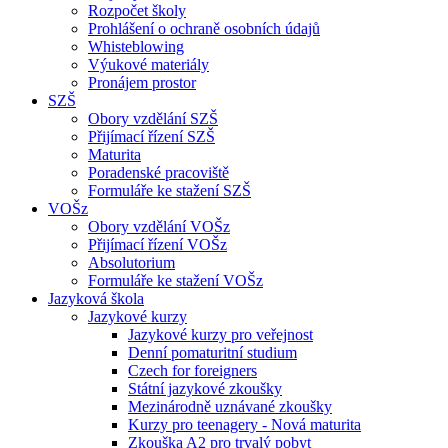
Rozpočet školy
Prohlášení o ochraně osobních údajů
Whisteblowing
Výukové materiály
Pronájem prostor
SZŠ
Obory vzdělání SZŠ
Přijímací řízení SZŠ
Maturita
Poradenské pracoviště
Formuláře ke stažení SZŠ
VOŠz
Obory vzdělání VOŠz
Přijímací řízení VOŠz
Absolutorium
Formuláře ke stažení VOŠz
Jazyková škola
Jazykové kurzy
Jazykové kurzy pro veřejnost
Denní pomaturitní studium
Czech for foreigners
Státní jazykové zkoušky
Mezinárodně uznávané zkoušky
Kurzy pro teenagery - Nová maturita
Zkouška A2 pro trvalý pobyt