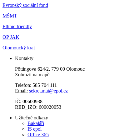
Evropský sociální fond
MŠMT
Ethnic friendly
OP JAK
Olomoucký kraj
Kontakty
Pöttingova 624/2, 779 00 Olomouc
Zobrazit na mapě
Telefon: 585 704 111
Email:
sekretariat@epol.cz
IČ: 00600938
RED_IZO: 600020053
Užitečné odkazy
Bakaláři
IS epol
Office 365