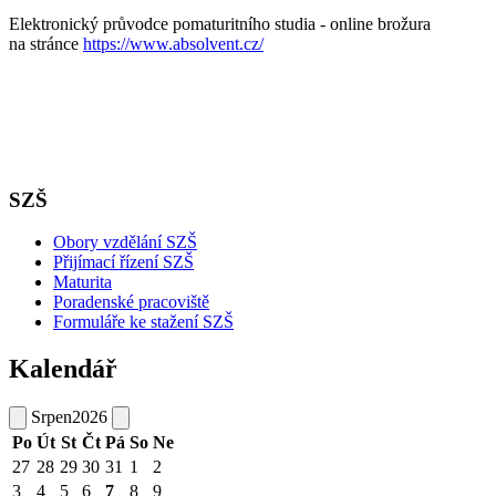
Elektronický průvodce pomaturitního studia - online brožura
na stránce
https://www.absolvent.cz/
SZŠ
Obory vzdělání SZŠ
Přijímací řízení SZŠ
Maturita
Poradenské pracoviště
Formuláře ke stažení SZŠ
Kalendář
Srpen
2026
Po
Út
St
Čt
Pá
So
Ne
27
28
29
30
31
1
2
3
4
5
6
7
8
9