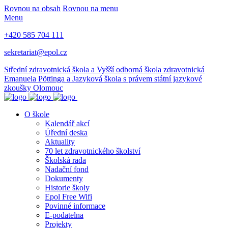
Rovnou na obsah
Rovnou na menu
Menu
+420 585 704 111
sekretariat@epol.cz
Střední zdravotnická škola a Vyšší odborná škola zdravotnická
Emanuela Pöttinga a Jazyková škola s právem státní jazykové
zkoušky Olomouc
O škole
Kalendář akcí
Úřední deska
Aktuality
70 let zdravotnického školství
Školská rada
Nadační fond
Dokumenty
Historie školy
Epol Free Wifi
Povinné informace
E-podatelna
Projekty