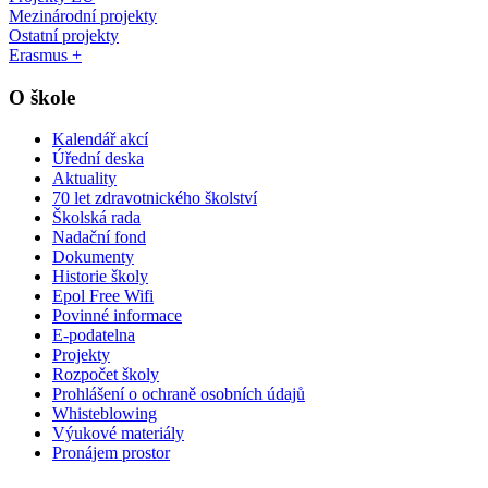
Mezinárodní projekty
Ostatní projekty
Erasmus +
O škole
Kalendář akcí
Úřední deska
Aktuality
70 let zdravotnického školství
Školská rada
Nadační fond
Dokumenty
Historie školy
Epol Free Wifi
Povinné informace
E-podatelna
Projekty
Rozpočet školy
Prohlášení o ochraně osobních údajů
Whisteblowing
Výukové materiály
Pronájem prostor