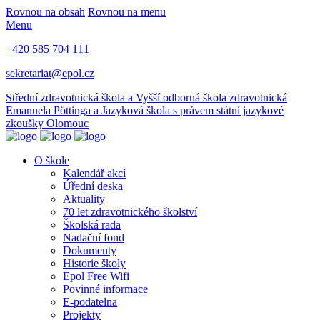
Rovnou na obsah
Rovnou na menu
Menu
+420 585 704 111
sekretariat@epol.cz
Střední zdravotnická škola a Vyšší odborná škola zdravotnická
Emanuela Pöttinga a Jazyková škola s právem státní jazykové
zkoušky Olomouc
O škole
Kalendář akcí
Úřední deska
Aktuality
70 let zdravotnického školství
Školská rada
Nadační fond
Dokumenty
Historie školy
Epol Free Wifi
Povinné informace
E-podatelna
Projekty