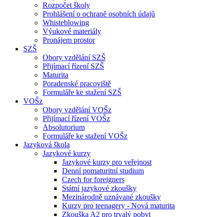
Rozpočet školy
Prohlášení o ochraně osobních údajů
Whisteblowing
Výukové materiály
Pronájem prostor
SZŠ
Obory vzdělání SZŠ
Přijímací řízení SZŠ
Maturita
Poradenské pracoviště
Formuláře ke stažení SZŠ
VOŠz
Obory vzdělání VOŠz
Přijímací řízení VOŠz
Absolutorium
Formuláře ke stažení VOŠz
Jazyková škola
Jazykové kurzy
Jazykové kurzy pro veřejnost
Denní pomaturitní studium
Czech for foreigners
Státní jazykové zkoušky
Mezinárodně uznávané zkoušky
Kurzy pro teenagery - Nová maturita
Zkouška A2 pro trvalý pobyt