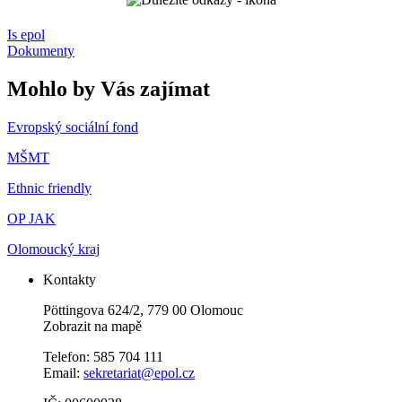
Is epol
Dokumenty
Mohlo by Vás zajímat
Evropský sociální fond
MŠMT
Ethnic friendly
OP JAK
Olomoucký kraj
Kontakty
Pöttingova 624/2, 779 00 Olomouc
Zobrazit na mapě
Telefon: 585 704 111
Email:
sekretariat@epol.cz