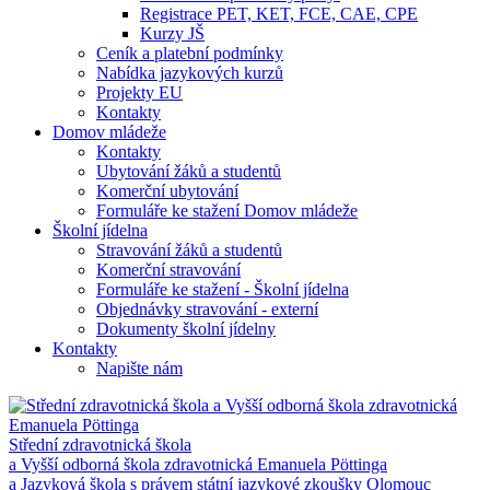
Registrace PET, KET, FCE, CAE, CPE
Kurzy JŠ
Ceník a platební podmínky
Nabídka jazykových kurzů
Projekty EU
Kontakty
Domov mládeže
Kontakty
Ubytování žáků a studentů
Komerční ubytování
Formuláře ke stažení Domov mládeže
Školní jídelna
Stravování žáků a studentů
Komerční stravování
Formuláře ke stažení - Školní jídelna
Objednávky stravování - externí
Dokumenty školní jídelny
Kontakty
Napište nám
Střední zdravotnická škola
a Vyšší odborná škola zdravotnická Emanuela Pöttinga
a Jazyková škola s právem státní jazykové zkoušky Olomouc