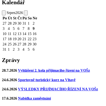
Kalendář
Srpen
2026
Po
Út
St
Čt
Pá
So
Ne
27
28
29
30
31
1
2
3
4
5
6
7
8
9
10
11
12
13
14
15
16
17
18
19
20
21
22
23
24
25
26
27
28
29
30
31
1
2
3
4
5
6
Zprávy
28.7.2026
Vyhlášení 2. kola přijímacího řízení na VOŠz
24.6.2026
Sportovně turistický kurz na Vltavě
24.6.2026
VÝSLEDKY PŘIJÍMACÍHO ŘÍZENÍ NA VOŠz
17.6.2026
Nabídka zaměstnání