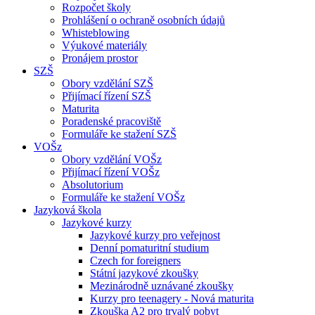
Rozpočet školy
Prohlášení o ochraně osobních údajů
Whisteblowing
Výukové materiály
Pronájem prostor
SZŠ
Obory vzdělání SZŠ
Přijímací řízení SZŠ
Maturita
Poradenské pracoviště
Formuláře ke stažení SZŠ
VOŠz
Obory vzdělání VOŠz
Přijímací řízení VOŠz
Absolutorium
Formuláře ke stažení VOŠz
Jazyková škola
Jazykové kurzy
Jazykové kurzy pro veřejnost
Denní pomaturitní studium
Czech for foreigners
Státní jazykové zkoušky
Mezinárodně uznávané zkoušky
Kurzy pro teenagery - Nová maturita
Zkouška A2 pro trvalý pobyt