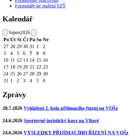
Poradenské pracoviště
Formuláře ke stažení SZŠ
Kalendář
Srpen
2026
Po
Út
St
Čt
Pá
So
Ne
27
28
29
30
31
1
2
3
4
5
6
7
8
9
10
11
12
13
14
15
16
17
18
19
20
21
22
23
24
25
26
27
28
29
30
31
1
2
3
4
5
6
Zprávy
28.7.2026
Vyhlášení 2. kola přijímacího řízení na VOŠz
24.6.2026
Sportovně turistický kurz na Vltavě
24.6.2026
VÝSLEDKY PŘIJÍMACÍHO ŘÍZENÍ NA VOŠz