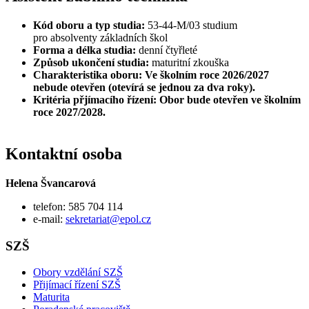
Kód oboru a typ studia:
53-44-M/03 studium
pro absolventy základních škol
Forma a délka studia:
denní čtyřleté
Způsob ukončení studia:
maturitní zkouška
Charakteristika oboru:
Ve školním roce 2026/2027
nebude otevřen (otevírá se jednou za dva roky).
Kritéria přjímacího řízení: Obor bude otevřen ve školním
roce 2027/2028.
Kontaktní osoba
Helena Švancarová
telefon: 585 704 114
e-mail:
sekretariat@epol.cz
SZŠ
Obory vzdělání SZŠ
Přijímací řízení SZŠ
Maturita