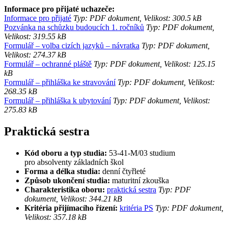
Informace pro přijaté uchazeče:
Informace pro přijaté
Typ: PDF dokument, Velikost: 300.5 kB
Pozvánka na schůzku budoucích 1. ročníků
Typ: PDF dokument,
Velikost: 319.55 kB
Formulář – volba cizích jazyků – návratka
Typ: PDF dokument,
Velikost: 274.37 kB
Formulář – ochranné pláště
Typ: PDF dokument, Velikost: 125.15
kB
Formulář – přihláška ke stravování
Typ: PDF dokument, Velikost:
268.35 kB
Formulář – přihláška k ubytování
Typ: PDF dokument, Velikost:
275.83 kB
Praktická sestra
Kód oboru a typ studia:
53-41-M/03 studium
pro absolventy základních škol
Forma a délka studia:
denní čtyřleté
Způsob ukončení studia:
maturitní zkouška
Charakteristika oboru:
praktická sestra
Typ: PDF
dokument, Velikost: 344.21 kB
Kritéria přijímacího řízení:
kritéria PS
Typ: PDF dokument,
Velikost: 357.18 kB