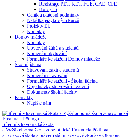
Registrace PET, KET, FCE, CAE, CPE
Kurzy JŠ
Ceník a platební podmínky
Nabídka jazykových kurzů
Projekty EU
Kontakty
Domov mládeže
Kontakty
Ubytování žáků a studentů
Komerční ubytování
Formuláře ke stažení Domov mládeže
Školní jídelna
Stravování žáků a studentů
Komerční stravování
Formuláře ke stažení - Školní jídelna
Objednávky stravování - externí
Dokumenty školní jídelny
Kontakty
Napište nám
Střední zdravotnická škola
a Vyšší odborná škola zdravotnická Emanuela Pöttinga
a Jazyková škola s právem státní jazykové zkoušky Olomouc