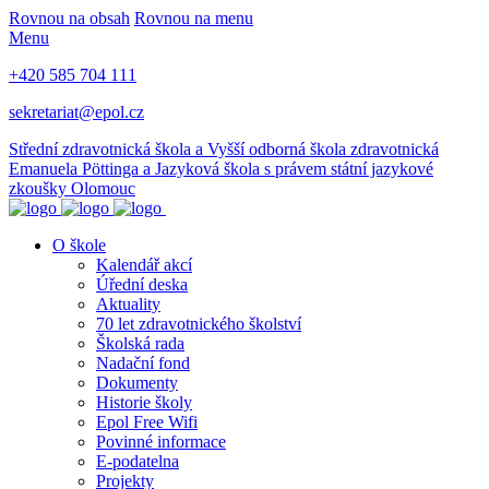
Rovnou na obsah
Rovnou na menu
Menu
+420 585 704 111
sekretariat@epol.cz
Střední zdravotnická škola a Vyšší odborná škola zdravotnická
Emanuela Pöttinga a Jazyková škola s právem státní jazykové
zkoušky Olomouc
O škole
Kalendář akcí
Úřední deska
Aktuality
70 let zdravotnického školství
Školská rada
Nadační fond
Dokumenty
Historie školy
Epol Free Wifi
Povinné informace
E-podatelna
Projekty