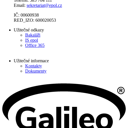
Telefon: 585 704 111
Email:
sekretariat@epol.cz
IČ: 00600938
RED_IZO: 600020053
Užitečné odkazy
Bakaláři
IS epol
Office 365
Užitečné informace
Kontakty
Dokumenty