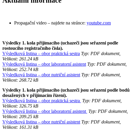
Aktuální informace
Propagační video – najdete na stránce:
youtube.com
Výsledky 1. kola přijímacího (uchazeči jsou seřazeni podle
rostoucího registračního čísla).
Výsledková listina – obor praktická sestra
Typ: PDF dokument,
Velikost: 261.24 kB
Výsledková listina – obor laboratorní asistent
Typ: PDF dokument,
Velikost: 252.74 kB
Výsledková listina – obor nutriční asistent
Typ: PDF dokument,
Velikost: 268.72 kB
Výsledky 1. kola přijímacího (uchazeči jsou seřazeni podle bodů
dosažených v přijímacím řízení).
Výsledková listina – obor praktická sestra
Typ: PDF dokument,
Velikost: 326.75 kB
Výsledková listina – obor laboratorní asistent
Typ: PDF dokument,
Velikost: 209.25 kB
Výsledková listina – obor nutriční asistent
Typ: PDF dokument,
Velikost: 161.31 kB