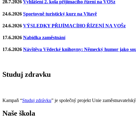
28.7.2026
Vyhlášení 2. kola přijímacího řízení na VOŠz
24.6.2026
Sportovně turistický kurz na Vltavě
24.6.2026
VÝSLEDKY PŘIJÍMACÍHO ŘÍZENÍ NA VOŠz
17.6.2026
Nabídka zaměstnání
17.6.2026
Návštěva Vědecké knihovny: Německý humor jako souč
Studuj zdravku
Kampaň “
Studuj zdrávku
” je společný projekt Unie zaměstnavatelsk
Naše škola