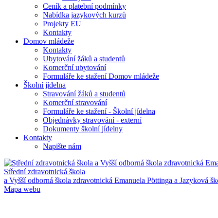
Ceník a platební podmínky
Nabídka jazykových kurzů
Projekty EU
Kontakty
Domov mládeže
Kontakty
Ubytování žáků a studentů
Komerční ubytování
Formuláře ke stažení Domov mládeže
Školní jídelna
Stravování žáků a studentů
Komerční stravování
Formuláře ke stažení - Školní jídelna
Objednávky stravování - externí
Dokumenty školní jídelny
Kontakty
Napište nám
Střední zdravotnická škola
a Vyšší odborná škola zdravotnická Emanuela Pöttinga a Jazyková š
Mapa webu