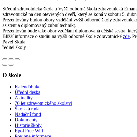
Střední zdravotnická škola a Vyšší odborná škola zdravotnická Eman
zdravotnické na den otevřených dveří, který se koná v sobotu 5. dub
Prezentovány budou obory vzdělání vyšší odborné školy zdravotnické
asistent a diplomovaný zubní technik).
Prezentován bude také obor vzdělání diplomovaná dětská sestra, kter
Bližší informace o studiu na vyšší odborné škole zdravotnické
zde
. P
Pavel Skula
ředitel školy
O škole
Kalendář akcí
Úřední deska
Aktuality
70 let zdravotnického školství
Školská rada
Nadační fond
Dokumenty
Historie školy
Epol Free Wifi
Povinné informace