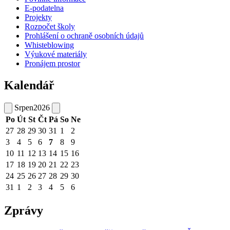
E-podatelna
Projekty
Rozpočet školy
Prohlášení o ochraně osobních údajů
Whisteblowing
Výukové materiály
Pronájem prostor
Kalendář
Srpen
2026
Po
Út
St
Čt
Pá
So
Ne
27
28
29
30
31
1
2
3
4
5
6
7
8
9
10
11
12
13
14
15
16
17
18
19
20
21
22
23
24
25
26
27
28
29
30
31
1
2
3
4
5
6
Zprávy