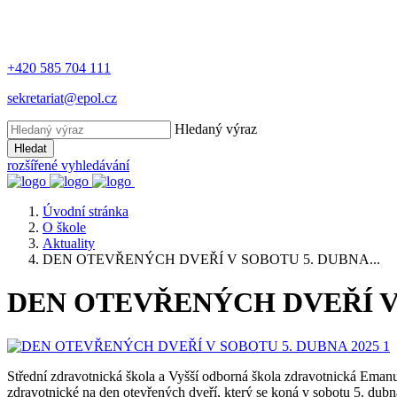
+420 585 704 111
sekretariat@epol.cz
Hledaný výraz
Hledat
rozšířené vyhledávání
Úvodní stránka
O škole
Aktuality
DEN OTEVŘENÝCH DVEŘÍ V SOBOTU 5. DUBNA...
DEN OTEVŘENÝCH DVEŘÍ V 
Střední zdravotnická škola a Vyšší odborná škola zdravotnická Eman
zdravotnické na den otevřených dveří, který se koná v sobotu 5. dub