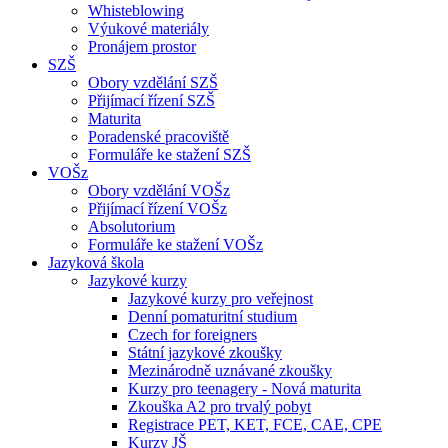
Whisteblowing
Výukové materiály
Pronájem prostor
SZŠ
Obory vzdělání SZŠ
Přijímací řízení SZŠ
Maturita
Poradenské pracoviště
Formuláře ke stažení SZŠ
VOŠz
Obory vzdělání VOŠz
Přijímací řízení VOŠz
Absolutorium
Formuláře ke stažení VOŠz
Jazyková škola
Jazykové kurzy
Jazykové kurzy pro veřejnost
Denní pomaturitní studium
Czech for foreigners
Státní jazykové zkoušky
Mezinárodně uznávané zkoušky
Kurzy pro teenagery - Nová maturita
Zkouška A2 pro trvalý pobyt
Registrace PET, KET, FCE, CAE, CPE
Kurzy JŠ