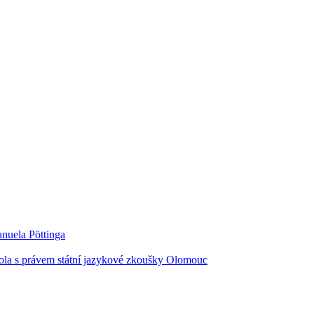
kola s právem státní jazykové zkoušky Olomouc