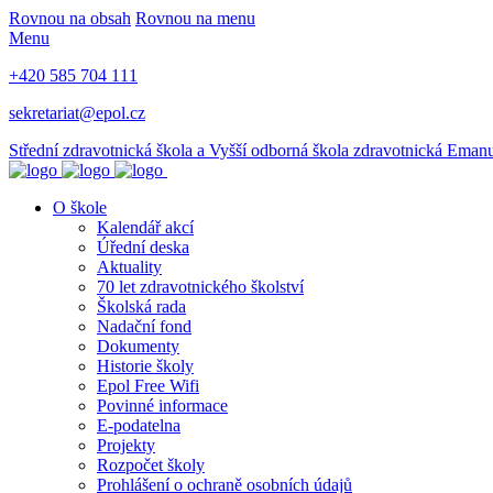
Rovnou na obsah
Rovnou na menu
Menu
+420 585 704 111
sekretariat@epol.cz
Střední zdravotnická škola a Vyšší odborná škola zdravotnická Eman
O škole
Kalendář akcí
Úřední deska
Aktuality
70 let zdravotnického školství
Školská rada
Nadační fond
Dokumenty
Historie školy
Epol Free Wifi
Povinné informace
E-podatelna
Projekty
Rozpočet školy
Prohlášení o ochraně osobních údajů