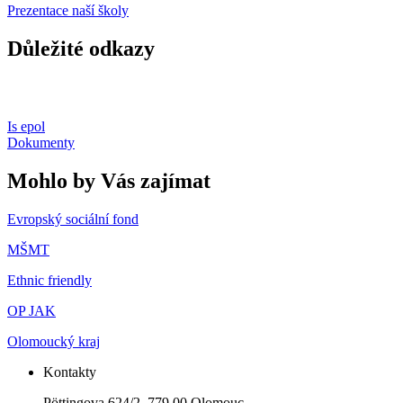
Prezentace naší školy
Důležité odkazy
Is epol
Dokumenty
Mohlo by Vás zajímat
Evropský sociální fond
MŠMT
Ethnic friendly
OP JAK
Olomoucký kraj
Kontakty
Pöttingova 624/2, 779 00 Olomouc