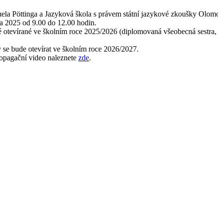
uela Pöttinga a Jazyková škola s právem státní jazykové zkoušky Olom
na 2025 od 9.00 do 12.00 hodin.
 otevírané ve školním roce 2025/2026 (diplomovaná všeobecná sestra,
ý se bude otevírat ve školním roce 2026/2027.
ropagační video naleznete
zde
.