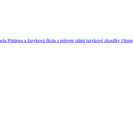
uela Pöttinga a Jazyková škola s právem státní jazykové zkoušky Olom