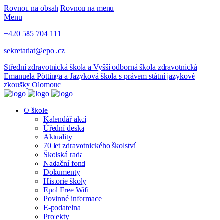
Rovnou na obsah
Rovnou na menu
Menu
+420 585 704 111
sekretariat@epol.cz
Střední zdravotnická škola a Vyšší odborná škola zdravotnická
Emanuela Pöttinga a Jazyková škola s právem státní jazykové
zkoušky Olomouc
O škole
Kalendář akcí
Úřední deska
Aktuality
70 let zdravotnického školství
Školská rada
Nadační fond
Dokumenty
Historie školy
Epol Free Wifi
Povinné informace
E-podatelna
Projekty