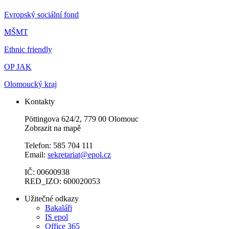
Evropský sociální fond
MŠMT
Ethnic friendly
OP JAK
Olomoucký kraj
Kontakty
Pöttingova 624/2, 779 00 Olomouc
Zobrazit na mapě
Telefon: 585 704 111
Email:
sekretariat@epol.cz
IČ: 00600938
RED_IZO: 600020053
Užitečné odkazy
Bakaláři
IS epol
Office 365