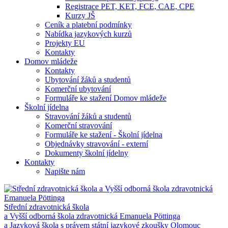
Registrace PET, KET, FCE, CAE, CPE
Kurzy JŠ
Ceník a platební podmínky
Nabídka jazykových kurzů
Projekty EU
Kontakty
Domov mládeže
Kontakty
Ubytování žáků a studentů
Komerční ubytování
Formuláře ke stažení Domov mládeže
Školní jídelna
Stravování žáků a studentů
Komerční stravování
Formuláře ke stažení - Školní jídelna
Objednávky stravování - externí
Dokumenty školní jídelny
Kontakty
Napište nám
Střední zdravotnická škola
a Vyšší odborná škola zdravotnická Emanuela Pöttinga
a Jazyková škola s právem státní jazykové zkoušky Olomouc