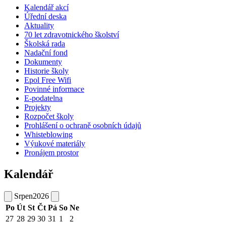
Kalendář akcí
Úřední deska
Aktuality
70 let zdravotnického školství
Školská rada
Nadační fond
Dokumenty
Historie školy
Epol Free Wifi
Povinné informace
E-podatelna
Projekty
Rozpočet školy
Prohlášení o ochraně osobních údajů
Whisteblowing
Výukové materiály
Pronájem prostor
Kalendář
Srpen
2026
Po
Út
St
Čt
Pá
So
Ne
27
28
29
30
31
1
2