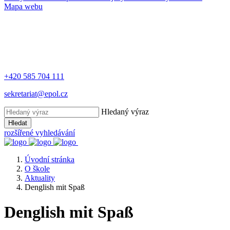
Mapa webu
+420 585 704 111
sekretariat@epol.cz
Hledaný výraz
Hledat
rozšířené vyhledávání
Úvodní stránka
O škole
Aktuality
Denglish mit Spaß
Denglish mit Spaß