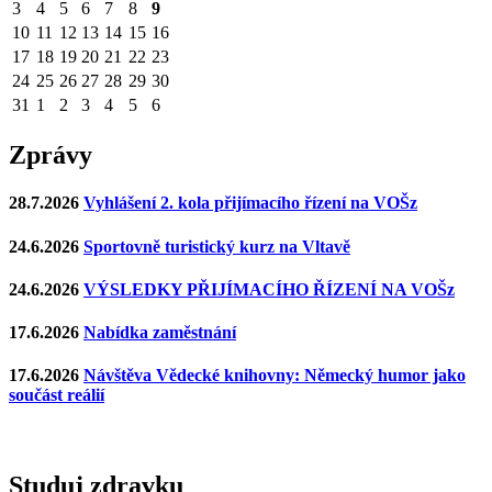
3
4
5
6
7
8
9
10
11
12
13
14
15
16
17
18
19
20
21
22
23
24
25
26
27
28
29
30
31
1
2
3
4
5
6
Zprávy
28.7.2026
Vyhlášení 2. kola přijímacího řízení na VOŠz
24.6.2026
Sportovně turistický kurz na Vltavě
24.6.2026
VÝSLEDKY PŘIJÍMACÍHO ŘÍZENÍ NA VOŠz
17.6.2026
Nabídka zaměstnání
17.6.2026
Návštěva Vědecké knihovny: Německý humor jako
součást reálií
Studuj zdravku