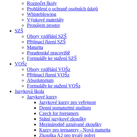
Rozpočet školy
Prohlášení o ochraně osobních údajů
Whisteblowing
Výukové materiály
Pronájem prostor
SZŠ
Obory vzdělání SZŠ
Přijímací řízení SZŠ
Maturita
Poradenské pracoviště
Formuláře ke stažení SZŠ
VOŠz
Obory vzdělání VOŠz
Přijímací řízení VOŠz
Absolutorium
Formuláře ke stažení VOŠz
Jazyková škola
Jazykové kurzy
Jazykové kurzy pro veřejnost
Denní pomaturitní studium
Czech for foreigners
Státní jazykové zkoušky
Mezinárodně uznávané zkoušky
Kurzy pro teenagery - Nová maturita
Zkouška A2 pro trvalý pobyt