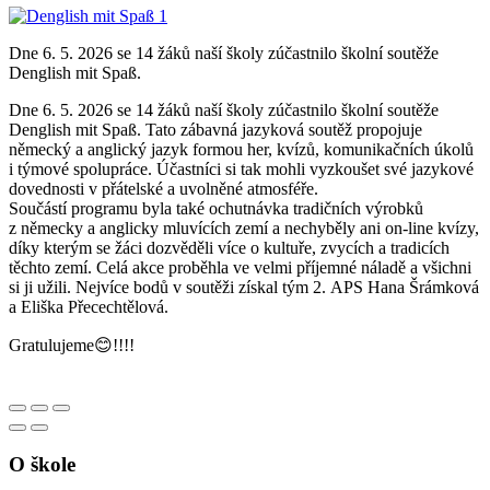
Dne 6. 5. 2026 se 14 žáků naší školy zúčastnilo školní soutěže
Denglish mit Spaß.
Dne 6. 5. 2026 se 14 žáků naší školy zúčastnilo školní soutěže
Denglish mit Spaß. Tato zábavná jazyková soutěž propojuje
německý a anglický jazyk formou her, kvízů, komunikačních úkolů
i týmové spolupráce. Účastníci si tak mohli vyzkoušet své jazykové
dovednosti v přátelské a uvolněné atmosféře.
Součástí programu byla také ochutnávka tradičních výrobků
z německy a anglicky mluvících zemí a nechyběly ani on-line kvízy,
díky kterým se žáci dozvěděli více o kultuře, zvycích a tradicích
těchto zemí. Celá akce proběhla ve velmi příjemné náladě a všichni
si ji užili. Nejvíce bodů v soutěži získal tým 2. APS Hana Šrámková
a Eliška Přecechtělová.
Gratulujeme😊!!!!
O škole