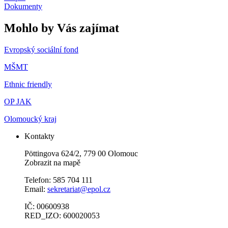
Dokumenty
Mohlo by Vás zajímat
Evropský sociální fond
MŠMT
Ethnic friendly
OP JAK
Olomoucký kraj
Kontakty
Pöttingova 624/2, 779 00 Olomouc
Zobrazit na mapě
Telefon: 585 704 111
Email:
sekretariat@epol.cz
IČ: 00600938
RED_IZO: 600020053