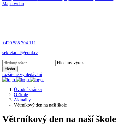
Mapa webu
+420 585 704 111
sekretariat@epol.cz
Hledaný výraz
Hledat
rozšířené vyhledávání
Úvodní stránka
O škole
Aktuality
Větrníkový den na naší škole
Větrníkový den na naší škole