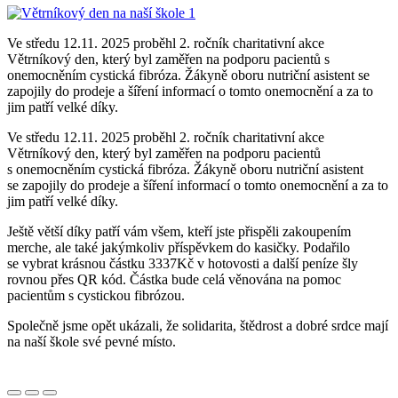
Ve středu 12.11. 2025 proběhl 2. ročník charitativní akce
Větrníkový den, který byl zaměřen na podporu pacientů s
onemocněním cystická fibróza. Žákyně oboru nutriční asistent se
zapojily do prodeje a šíření informací o tomto onemocnění a za to
jim patří velké díky.
Ve středu 12.11. 2025 proběhl 2. ročník charitativní akce
Větrníkový den, který byl zaměřen na podporu pacientů
s onemocněním cystická fibróza. Žákyně oboru nutriční asistent
se zapojily do prodeje a šíření informací o tomto onemocnění a za to
jim patří velké díky.
Ještě větší díky patří vám všem, kteří jste přispěli zakoupením
merche, ale také jakýmkoliv příspěvkem do kasičky. Podařilo
se vybrat krásnou částku 3337Kč v hotovosti a další peníze šly
rovnou přes QR kód. Částka bude celá věnována na pomoc
pacientům s cystickou fibrózou.
Společně jsme opět ukázali, že solidarita, štědrost a dobré srdce mají
na naší škole své pevné místo.