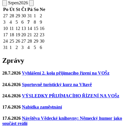
Srpen
2026
Po
Út
St
Čt
Pá
So
Ne
27
28
29
30
31
1
2
3
4
5
6
7
8
9
10
11
12
13
14
15
16
17
18
19
20
21
22
23
24
25
26
27
28
29
30
31
1
2
3
4
5
6
Zprávy
28.7.2026
Vyhlášení 2. kola přijímacího řízení na VOŠz
24.6.2026
Sportovně turistický kurz na Vltavě
24.6.2026
VÝSLEDKY PŘIJÍMACÍHO ŘÍZENÍ NA VOŠz
17.6.2026
Nabídka zaměstnání
17.6.2026
Návštěva Vědecké knihovny: Německý humor jako
součást reálií