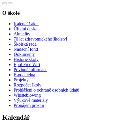
O škole
Kalendář akcí
Úřední deska
Aktuality
70 let zdravotnického školství
Školská rada
Nadační fond
Dokumenty
Historie školy
Epol Free Wifi
Povinné informace
E-podatelna
Projekty
Rozpočet školy
Prohlášení o ochraně osobních údajů
Whisteblowing
Výukové materiály
Pronájem prostor
Kalendář