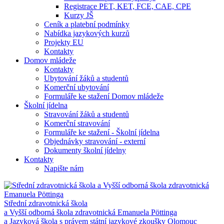
Registrace PET, KET, FCE, CAE, CPE
Kurzy JŠ
Ceník a platební podmínky
Nabídka jazykových kurzů
Projekty EU
Kontakty
Domov mládeže
Kontakty
Ubytování žáků a studentů
Komerční ubytování
Formuláře ke stažení Domov mládeže
Školní jídelna
Stravování žáků a studentů
Komerční stravování
Formuláře ke stažení - Školní jídelna
Objednávky stravování - externí
Dokumenty školní jídelny
Kontakty
Napište nám
Střední zdravotnická škola
a Vyšší odborná škola zdravotnická Emanuela Pöttinga
a Jazyková škola s právem státní jazykové zkoušky Olomouc