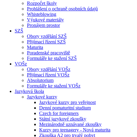
Rozpočet školy
Prohlášení o ochraně osobních údajů
Whisteblowing
Výukové materiály
Pronájem prostor
SZŠ
Obory vzdělání SZŠ
Přijímací řízení SZŠ
Maturita
Poradenské pracoviště
Formuláře ke stažení SZŠ
VOŠz
Obory vzdělání VOŠz
Přijímací řízení VOŠz
Absolutorium
Formuláře ke stažení VOŠz
Jazyková škola
Jazykové kurzy
Jazykové kurzy pro veřejnost
Denní pomaturitní studium
Czech for foreigners
Státní jazykové zkoušky
Mezinárodně uznávané zkoušky
Kurzy pro teenagery - Nová maturita
Zkouška A2 pro trvalý pobyt