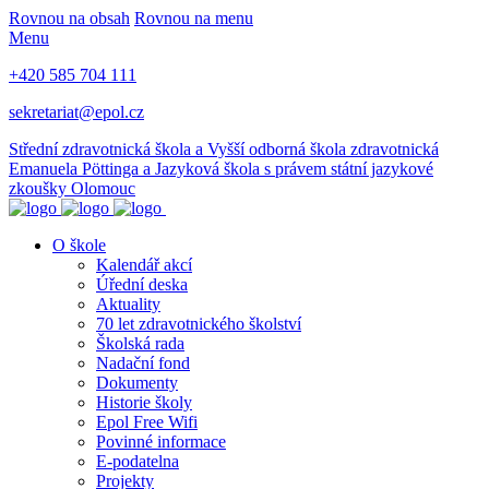
Rovnou na obsah
Rovnou na menu
Menu
+420 585 704 111
sekretariat@epol.cz
Střední zdravotnická škola a Vyšší odborná škola zdravotnická
Emanuela Pöttinga a Jazyková škola s právem státní jazykové
zkoušky Olomouc
O škole
Kalendář akcí
Úřední deska
Aktuality
70 let zdravotnického školství
Školská rada
Nadační fond
Dokumenty
Historie školy
Epol Free Wifi
Povinné informace
E-podatelna
Projekty