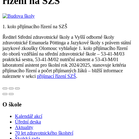
řízení na SZŠ
1. kolo přijímacího řízení na SZŠ
Ředitel Střední zdravotnické školy a Vyšší odborné školy
zdravotnické Emanuela Pöttinga a Jazykové školy s právem státní
jazykové zkoušky Olomouc vyhlašuje 1. kolo přijímacího řízení
do oborů vzdělání na střední zdravotnické škole – 53-41-M/03
praktická sestra, 53-41-M/02 nutriční asistent a 53-43-M/01
laboratorní asistent pro školní rok 2024/2025, stanovuje kritéria
přijímacího řízení a počet přijímaných žáků – bližší informace
naleznete v sekci
přijímací řízení SZŠ
.
O škole
Kalendář akcí
Úřední deska
Aktuality
70 let zdravotnického školství
Školská rada