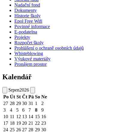
Nadační fond
Dokumenty
Historie školy
Epol Free Wifi
Povinné informace
E-podatelna
Projekty
Rozpočet školy
Prohlášení o ochraně osobních údajů
Whisteblowing
Výukové materiály
Pronájem prostor
Kalendář
Srpen
2026
Po
Út
St
Čt
Pá
So
Ne
27
28
29
30
31
1
2
3
4
5
6
7
8
9
10
11
12
13
14
15
16
17
18
19
20
21
22
23
24
25
26
27
28
29
30