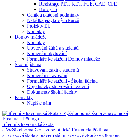
Registrace PET, KET, FCE, CAE, CPE
Kurzy JŠ
Ceník a platební podmínky
Nabídka jazykových kurzů
Projekty EU
Kontakty
Domov mládeže
Kontakty
Ubytování žáků a studentů
Komerční ubytování
Formuláře ke stažení Domov mládeže
Školní jídelna
Stravování žáků a studentů
Komerční stravování
Formuláře ke stažení - Školní jídelna
Objednávky stravování - externí
Dokumenty školní jídelny
Kontakty
Napište nám
Střední zdravotnická škola
a Vyšší odborná škola zdravotnická Emanuela Pöttinga
a Jazyková škola s právem státní jazykové zkoušky Olomouc