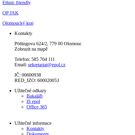
Ethnic friendly
OP JAK
Olomoucký kraj
Kontakty
Pöttingova 624/2, 779 00 Olomouc
Zobrazit na mapě
Telefon: 585 704 111
Email:
sekretariat@epol.cz
IČ: 00600938
RED_IZO: 600020053
Užitečné odkazy
Bakaláři
IS epol
Office 365
Užitečné informace
Kontakty
Dokumenty