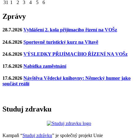
31
1
2
3
4
5
6
Zprávy
28.7.2026
Vyhlášení 2. kola přijímacího řízení na VOŠz
24.6.2026
Sportovně turistický kurz na Vltavě
24.6.2026
VÝSLEDKY PŘIJÍMACÍHO ŘÍZENÍ NA VOŠz
17.6.2026
Nabídka zaměstnání
17.6.2026
Návštěva Vědecké knihovny: Německý humor jako
součást reálií
Studuj zdravku
Kampaň “
Studuj zdrávku
” je společný projekt Unie