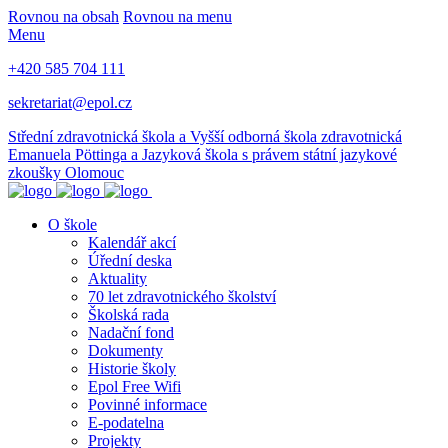
Rovnou na obsah
Rovnou na menu
Menu
+420 585 704 111
sekretariat@epol.cz
Střední zdravotnická škola a Vyšší odborná škola zdravotnická
Emanuela Pöttinga a Jazyková škola s právem státní jazykové
zkoušky Olomouc
O škole
Kalendář akcí
Úřední deska
Aktuality
70 let zdravotnického školství
Školská rada
Nadační fond
Dokumenty
Historie školy
Epol Free Wifi
Povinné informace
E-podatelna
Projekty