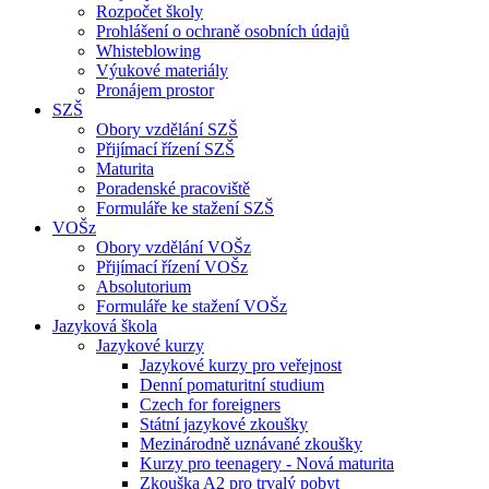
Rozpočet školy
Prohlášení o ochraně osobních údajů
Whisteblowing
Výukové materiály
Pronájem prostor
SZŠ
Obory vzdělání SZŠ
Přijímací řízení SZŠ
Maturita
Poradenské pracoviště
Formuláře ke stažení SZŠ
VOŠz
Obory vzdělání VOŠz
Přijímací řízení VOŠz
Absolutorium
Formuláře ke stažení VOŠz
Jazyková škola
Jazykové kurzy
Jazykové kurzy pro veřejnost
Denní pomaturitní studium
Czech for foreigners
Státní jazykové zkoušky
Mezinárodně uznávané zkoušky
Kurzy pro teenagery - Nová maturita
Zkouška A2 pro trvalý pobyt