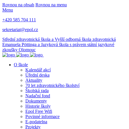
Rovnou na obsah
Rovnou na menu
Menu
+420 585 704 111
sekretariat@epol.cz
Střední zdravotnická škola a Vyšší odborná škola zdravotnická
Emanuela Pöttinga a Jazyková škola s právem státní jazykové
zkoušky Olomouc
O škole
Kalendář akcí
Úřední deska
Aktuality
70 let zdravotnického školství
Školská rada
Nadační fond
Dokumenty
Historie školy
Epol Free Wifi
Povinné informace
E-podatelna
Projekty