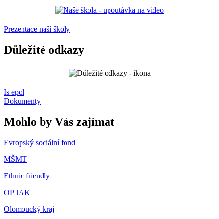
Prezentace naší školy
Důležité odkazy
Is epol
Dokumenty
Mohlo by Vás zajímat
Evropský sociální fond
MŠMT
Ethnic friendly
OP JAK
Olomoucký kraj