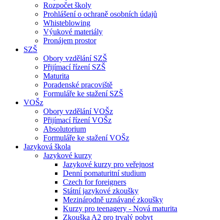
Rozpočet školy
Prohlášení o ochraně osobních údajů
Whisteblowing
Výukové materiály
Pronájem prostor
SZŠ
Obory vzdělání SZŠ
Přijímací řízení SZŠ
Maturita
Poradenské pracoviště
Formuláře ke stažení SZŠ
VOŠz
Obory vzdělání VOŠz
Přijímací řízení VOŠz
Absolutorium
Formuláře ke stažení VOŠz
Jazyková škola
Jazykové kurzy
Jazykové kurzy pro veřejnost
Denní pomaturitní studium
Czech for foreigners
Státní jazykové zkoušky
Mezinárodně uznávané zkoušky
Kurzy pro teenagery - Nová maturita
Zkouška A2 pro trvalý pobyt