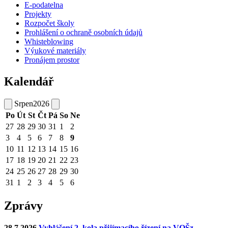
E-podatelna
Projekty
Rozpočet školy
Prohlášení o ochraně osobních údajů
Whisteblowing
Výukové materiály
Pronájem prostor
Kalendář
Srpen
2026
Po
Út
St
Čt
Pá
So
Ne
27
28
29
30
31
1
2
3
4
5
6
7
8
9
10
11
12
13
14
15
16
17
18
19
20
21
22
23
24
25
26
27
28
29
30
31
1
2
3
4
5
6
Zprávy
28.7.2026
Vyhlášení 2. kola přijímacího řízení na VOŠz