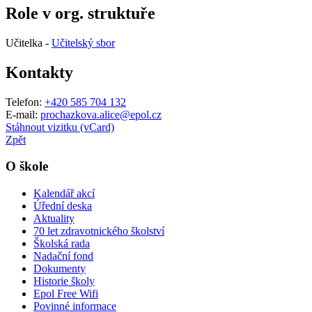
Role v org. struktuře
Učitelka -
Učitelský sbor
Kontakty
Telefon:
+420 585 704 132
E-mail:
prochazkova.alice@epol.cz
Stáhnout vizitku (vCard)
Zpět
O škole
Kalendář akcí
Úřední deska
Aktuality
70 let zdravotnického školství
Školská rada
Nadační fond
Dokumenty
Historie školy
Epol Free Wifi
Povinné informace