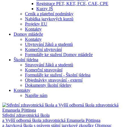
Registrace PET, KET, FCE, CAE, CPE
Kurzy JŠ
Ceník a platební podmínky
Nabídka jazykových kurzů
Projekty EU
Kontakty
Domov mládeže
Kontakty
Ubytování žáků a studentů
Komerční ubytování
Formuláře ke stažení Domov mládeže
Školní jídelna
Stravování žáků a studentů
Komerční stravování
Formuláře ke stažení - Školní jídelna
Objednávky stravování - externí
Dokumenty školní jídelny
Kontakty
Napište nám
Střední zdravotnická škola
a Vyšší odborná škola zdravotnická Emanuela Pöttinga
a Jazyková škola s právem státní jazykové zkoušky Olomouc