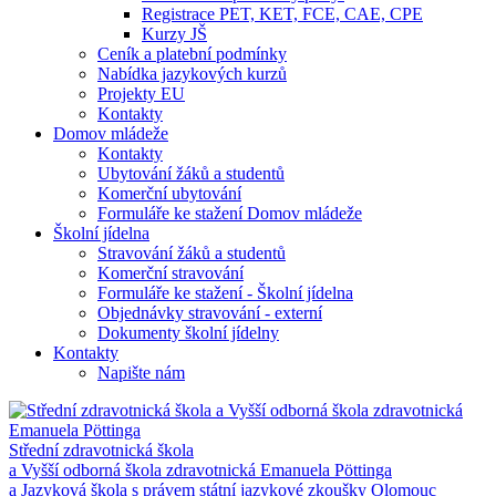
Registrace PET, KET, FCE, CAE, CPE
Kurzy JŠ
Ceník a platební podmínky
Nabídka jazykových kurzů
Projekty EU
Kontakty
Domov mládeže
Kontakty
Ubytování žáků a studentů
Komerční ubytování
Formuláře ke stažení Domov mládeže
Školní jídelna
Stravování žáků a studentů
Komerční stravování
Formuláře ke stažení - Školní jídelna
Objednávky stravování - externí
Dokumenty školní jídelny
Kontakty
Napište nám
Střední zdravotnická škola
a Vyšší odborná škola zdravotnická Emanuela Pöttinga
a Jazyková škola s právem státní jazykové zkoušky Olomouc