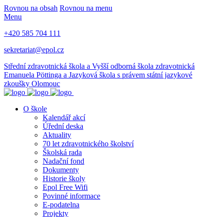
Rovnou na obsah
Rovnou na menu
Menu
+420 585 704 111
sekretariat@epol.cz
Střední zdravotnická škola a Vyšší odborná škola zdravotnická
Emanuela Pöttinga a Jazyková škola s právem státní jazykové
zkoušky Olomouc
O škole
Kalendář akcí
Úřední deska
Aktuality
70 let zdravotnického školství
Školská rada
Nadační fond
Dokumenty
Historie školy
Epol Free Wifi
Povinné informace
E-podatelna
Projekty