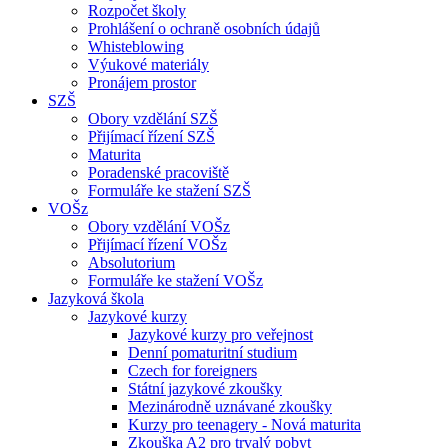
Rozpočet školy
Prohlášení o ochraně osobních údajů
Whisteblowing
Výukové materiály
Pronájem prostor
SZŠ
Obory vzdělání SZŠ
Přijímací řízení SZŠ
Maturita
Poradenské pracoviště
Formuláře ke stažení SZŠ
VOŠz
Obory vzdělání VOŠz
Přijímací řízení VOŠz
Absolutorium
Formuláře ke stažení VOŠz
Jazyková škola
Jazykové kurzy
Jazykové kurzy pro veřejnost
Denní pomaturitní studium
Czech for foreigners
Státní jazykové zkoušky
Mezinárodně uznávané zkoušky
Kurzy pro teenagery - Nová maturita
Zkouška A2 pro trvalý pobyt