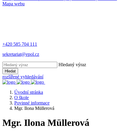
Mapa webu
+420 585 704 111
sekretariat@epol.cz
Hledaný výraz
Hledat
rozšířené vyhledávání
Úvodní stránka
O škole
Povinné informace
Mgr. Ilona Müllerová
Mgr. Ilona Müllerová