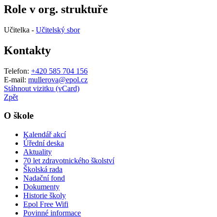
Role v org. struktuře
Učitelka -
Učitelský sbor
Kontakty
Telefon:
+420 585 704 156
E-mail:
mullerova@epol.cz
Stáhnout vizitku (vCard)
Zpět
O škole
Kalendář akcí
Úřední deska
Aktuality
70 let zdravotnického školství
Školská rada
Nadační fond
Dokumenty
Historie školy
Epol Free Wifi
Povinné informace