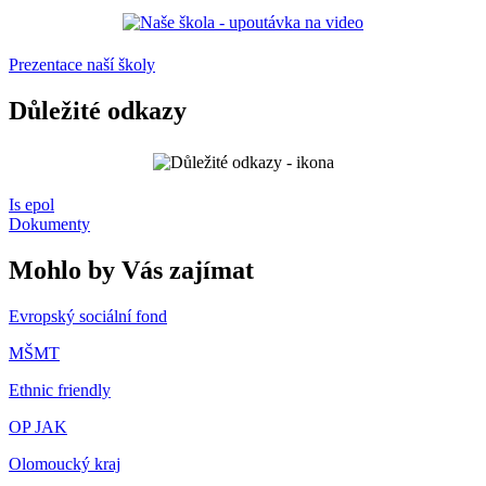
Prezentace naší školy
Důležité odkazy
Is epol
Dokumenty
Mohlo by Vás zajímat
Evropský sociální fond
MŠMT
Ethnic friendly
OP JAK
Olomoucký kraj