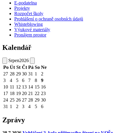
E-podatelna
Projekty
Rozpočet školy
Prohlášení o ochraně osobních údajů
Whisteblowing
Výukové materiály
Pronájem prostor
Kalendář
Srpen
2026
Po
Út
St
Čt
Pá
So
Ne
27
28
29
30
31
1
2
3
4
5
6
7
8
9
10
11
12
13
14
15
16
17
18
19
20
21
22
23
24
25
26
27
28
29
30
31
1
2
3
4
5
6
Zprávy
28.7.2026
Vyhlášení 2. kola přijímacího řízení na VOŠz