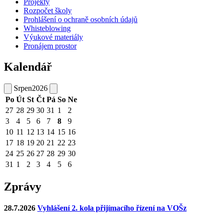
Projekty
Rozpočet školy
Prohlášení o ochraně osobních údajů
Whisteblowing
Výukové materiály
Pronájem prostor
Kalendář
Srpen
2026
Po
Út
St
Čt
Pá
So
Ne
27
28
29
30
31
1
2
3
4
5
6
7
8
9
10
11
12
13
14
15
16
17
18
19
20
21
22
23
24
25
26
27
28
29
30
31
1
2
3
4
5
6
Zprávy
28.7.2026
Vyhlášení 2. kola přijímacího řízení na VOŠz