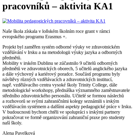
pracovníků – aktivita KA1
Naše škola získala v loňském školním roce grant v rámci
evropského programu Erasmus +.
Projekt byl zaměřen systém odborné výuky ve zdravotnickém
vzdělávání v Irsku a na metodologii výuky jazyka a odborných
předmětů.
Mobility v irském Dublinu se zúčastnilo 9 učitelů odborných
předmětů ve zdravotnických oborech, 5 učitelů anglického jazyka
a dále výchovný a kariérový poradce. Součástí programu byly
návštěvy různých vzdělávacích a zdravotnických institucí,
např. vzdělávacího centra vysoké školy Trinity College, dále
metodologické workshopy, přednáška významného zaměstnavatele
středního zdravotnického personálu. Učitelé se formou náslechů
a rozhovorů se svými zahraničními kolegy seznámili s irským
vzdělávacím systémem a dalšími aspekty pedagogické práce v Irsku.
V budoucnosti bychom chtěli ve spolupráci s irskými partnery
pokračovat ve formě organizování zahraniční praxe pro studenty
naší školy.
Alena Pavelková