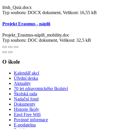
Irish_Quiz.docx
Typ souboru: DOCX dokument, Velikost: 16,55 kB
Projekt Erasmus - náplň
Projekt_Erasmus-náplň_mobility.doc
Typ souboru: DOC dokument, Velikost: 32,5 kB
O škole
Kalendář akcí
Úřední deska
Aktuality
70 let zdravotnického školství
Školská rada
Nadační fond
Dokumenty
Historie školy
Epol Free Wifi
Povinné informace
E-podatelna