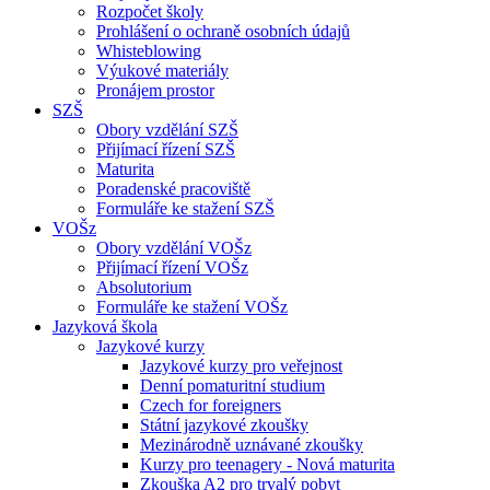
Rozpočet školy
Prohlášení o ochraně osobních údajů
Whisteblowing
Výukové materiály
Pronájem prostor
SZŠ
Obory vzdělání SZŠ
Přijímací řízení SZŠ
Maturita
Poradenské pracoviště
Formuláře ke stažení SZŠ
VOŠz
Obory vzdělání VOŠz
Přijímací řízení VOŠz
Absolutorium
Formuláře ke stažení VOŠz
Jazyková škola
Jazykové kurzy
Jazykové kurzy pro veřejnost
Denní pomaturitní studium
Czech for foreigners
Státní jazykové zkoušky
Mezinárodně uznávané zkoušky
Kurzy pro teenagery - Nová maturita
Zkouška A2 pro trvalý pobyt