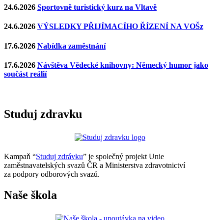
24.6.2026
Sportovně turistický kurz na Vltavě
24.6.2026
VÝSLEDKY PŘIJÍMACÍHO ŘÍZENÍ NA VOŠz
17.6.2026
Nabídka zaměstnání
17.6.2026
Návštěva Vědecké knihovny: Německý humor jako
součást reálií
Studuj zdravku
Kampaň “
Studuj zdrávku
” je společný projekt Unie
zaměstnavatelských svazů ČR a Ministerstva zdravotnictví
za podpory odborových svazů.
Naše škola