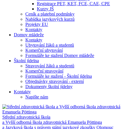
Registrace PET, KET, FCE, CAE, CPE
Kurzy JŠ
Ceník a platební podmínky
Nabídka jazykových kurzů
Projekty EU
Kontakty
Domov mládeže
Kontakty
Ubytování žáků a studentů
Komerční ubytování
Formuláře ke stažení Domov mládeže
Školní jídelna
Stravování žáků a studentů
Komerční stravování
Formuláře ke stažení - Školní jídelna
Objednávky stravování - externí
Dokumenty školní jídelny
Kontakty
Napište nám
Střední zdravotnická škola
a Vyšší odborná škola zdravotnická Emanuela Pöttinga
a Jazyková škola s právem státní jazykové zkoušky Olomouc