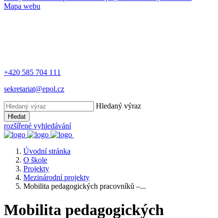
Mapa webu
+420 585 704 111
sekretariat@epol.cz
Hledaný výraz
Hledat
rozšířené vyhledávání
Úvodní stránka
O škole
Projekty
Mezinárodní projekty
Mobilita pedagogických pracovníků –...
Mobilita pedagogických