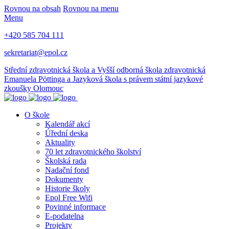
Rovnou na obsah
Rovnou na menu
Menu
+420 585 704 111
sekretariat@epol.cz
Střední zdravotnická škola a Vyšší odborná škola zdravotnická
Emanuela Pöttinga a Jazyková škola s právem státní jazykové
zkoušky Olomouc
O škole
Kalendář akcí
Úřední deska
Aktuality
70 let zdravotnického školství
Školská rada
Nadační fond
Dokumenty
Historie školy
Epol Free Wifi
Povinné informace
E-podatelna
Projekty